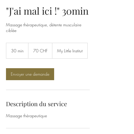
"J'ai mal ici !" 30min
Massage thérapeutique, détente musculaire
ciblée
70
francs
30 min
3
70 CHF
My Little Institut
suisses
0
m
i
n
Envoyer une demande
Description du service
Massage thérapeutique