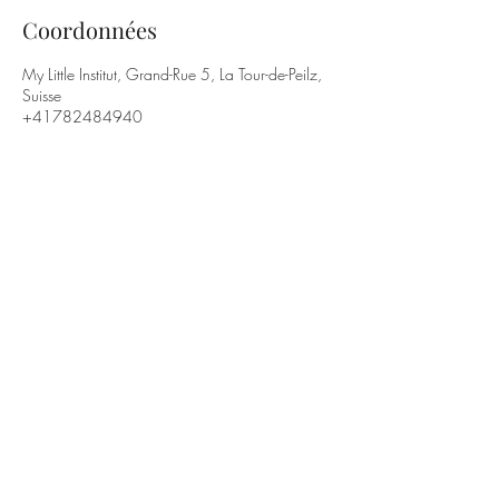
Coordonnées
My Little Institut, Grand-Rue 5, La Tour-de-Peilz,
Suisse
+41782484940
info@mylittleinstitut.ch
Grande Rue 5,
1814 La Tour-de-Peilz
O78
248 49 40