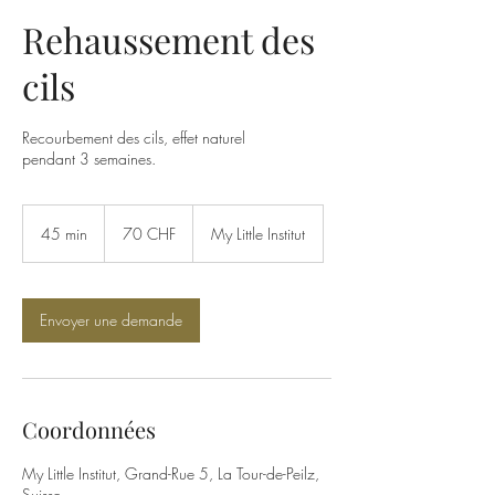
Rehaussement des
cils
Recourbement des cils, effet naturel
pendant 3 semaines.
70
francs
45 min
4
70 CHF
My Little Institut
suisses
5
m
i
n
Envoyer une demande
Coordonnées
My Little Institut, Grand-Rue 5, La Tour-de-Peilz,
Suisse