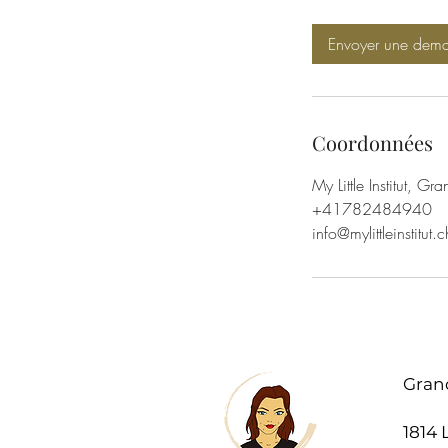
m
i
Envoyer une dem
n
Coordonnées
My Little Institut, Gr
+41782484940
info@mylittleinstitut.c
Gran
1814 