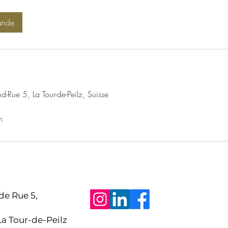
ande
and-Rue 5, La Tour-de-Peilz, Suisse
h
de Rue 5,
La Tour-de-Peilz