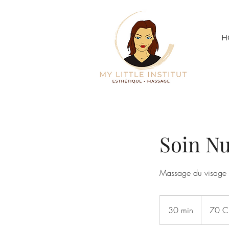
H
Soin Nu
Massage du visage ,
70
francs
30 min
3
70 C
suisses
0