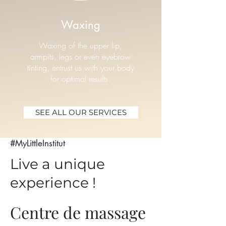
Waxing
Waxing of the upper lip,
armpits, legs or even eyebrow
tinting, entrust us with your body
for optimal results.
SEE ALL OUR SERVICES
#MyLittleInstitut
Live a unique
experience !
Centre de massage