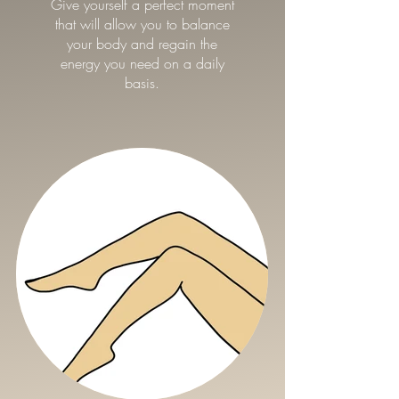
Give yourself a perfect moment
that will allow you to balance
your body and regain the
energy you need on a daily
basis.