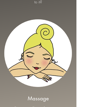
to it?
Massage