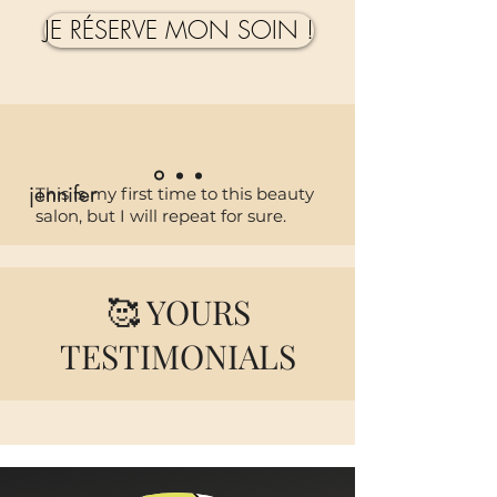
JE RÉSERVE MON SOIN !
jennifer
This is my first time to this beauty
salon, but I will repeat for sure.
🥰 YOURS
TESTIMONIALS