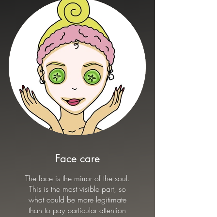
Face care
The face is the mirror of the soul.
This is the most visible part, so
what could be more legitimate
than to pay particular attention