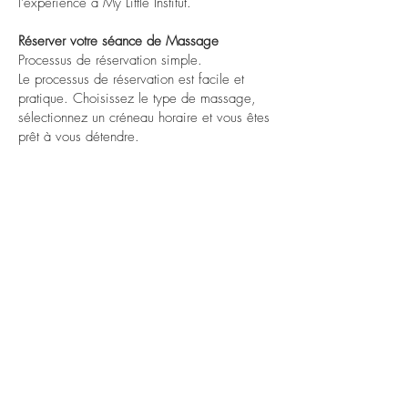
l'expérience à My Little Institut.
Réserver votre séance de Massage
Processus de réservation simple.
Le processus de réservation est facile et
pratique. Choisissez le type de massage,
sélectionnez un créneau horaire et vous êtes
prêt à vous détendre.
Flexibilité des horaires
Votre emploi du temps peut être chargé.
C'est pourquoi My Little institut offre une
variété d'options horaires pour s'adapter à
vos besoins.
Prenez soin de Vous
avec des massages
Gestion du stress et relaxation
Les massages sont conçus pour apaiser votre